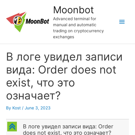
Skip
Moonbot
to
content
Advanced terminal for
Main
manual and automatic
trading on cryptocurrency
Men
exchanges
В логе увидел записи
вида: Order does not
exist, что это
означает?
By
Kost
/
June 3, 2023
C
В логе увидел записи вида: Order
does not exist, что это означает?