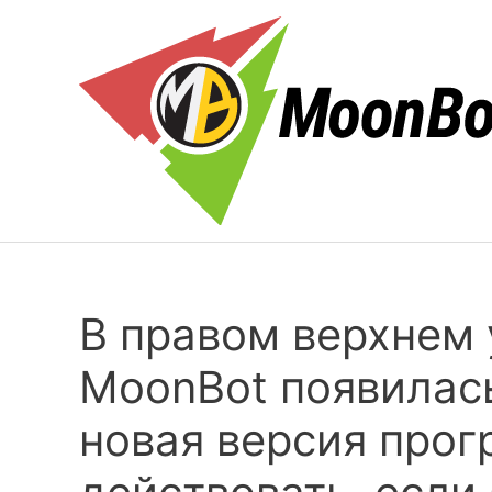
Skip
to
content
В правом верхнем 
MoonBot появилась
новая версия прог