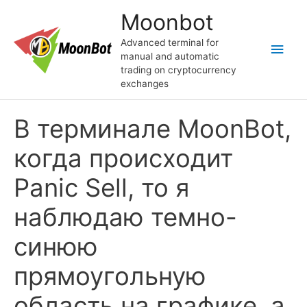
Skip
Moonbot
to
content
Advanced terminal for
Main
manual and automatic
trading on cryptocurrency
Men
exchanges
В терминале MoonBot,
когда происходит
Panic Sell, то я
наблюдаю темно-
синюю
прямоугольную
область на графике, а