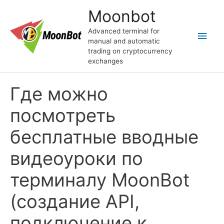
Skip
Moonbot
to
content
Advanced terminal for
Main
manual and automatic
trading on cryptocurrency
Men
exchanges
Где можно
посмотреть
бесплатные вводные
видеоуроки по
терминалу MoonBot
(создание API,
подключение к