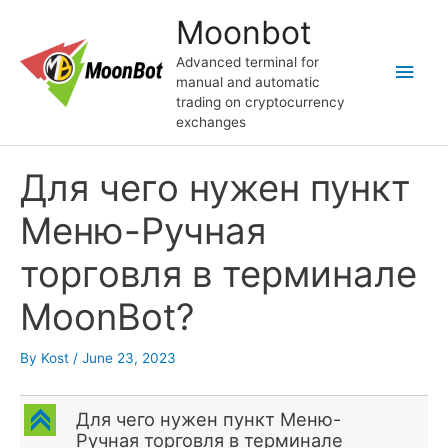
Skip
Moonbot
to
content
Advanced terminal for
Main
manual and automatic
trading on cryptocurrency
Men
exchanges
Для чего нужен пункт
Меню-Ручная
торговля в терминале
MoonBot?
By
Kost
/
June 23, 2023
C
Для чего нужен пункт Меню-
Ручная торговля в терминале