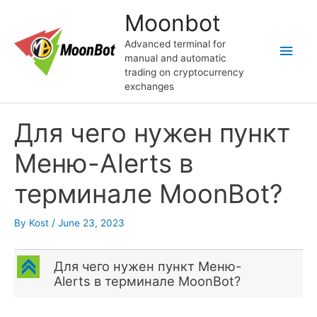
Skip
Moonbot
to
content
Advanced terminal for
Main
manual and automatic
trading on cryptocurrency
Men
exchanges
Для чего нужен пункт
Меню-Alerts в
терминале MoonBot?
By
Kost
/
June 23, 2023
C
Для чего нужен пункт Меню-
Alerts в терминале MoonBot?