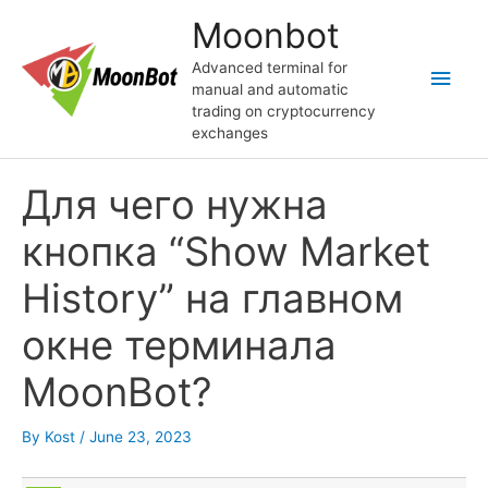
Skip
Moonbot
to
content
Advanced terminal for
Main
manual and automatic
trading on cryptocurrency
Men
exchanges
Для чего нужна
кнопка “Show Market
History” на главном
окне терминала
MoonBot?
By
Kost
/
June 23, 2023