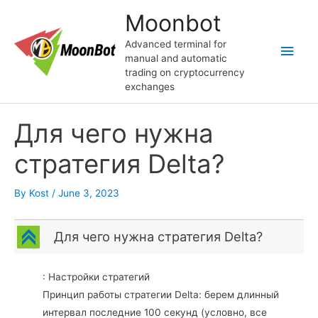
Skip
Moonbot
to
content
Advanced terminal for
Main
manual and automatic
trading on cryptocurrency
Men
exchanges
Для чего нужна
стратегия Delta?
By
Kost
/
June 3, 2023
C
Для чего нужна стратегия Delta?
: Настройки стратегий
Принцип работы стратегии Delta: берем длинный
интервал последние 100 секунд (условно, все