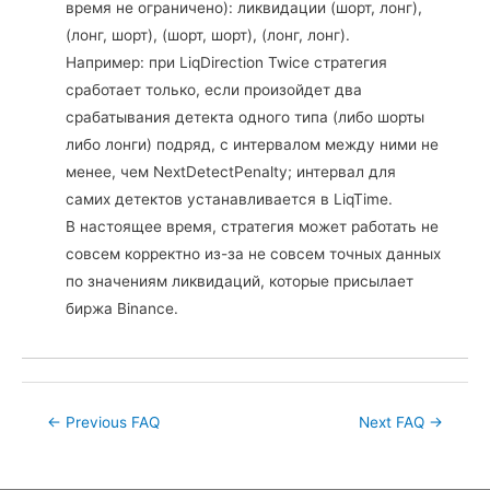
время не ограничено): ликвидации (шорт, лонг),
(лонг, шорт), (шорт, шорт), (лонг, лонг).
Например: при LiqDirection Twice стратегия
сработает только, если произойдет два
срабатывания детекта одного типа (либо шорты
либо лонги) подряд, с интервалом между ними не
менее, чем NextDetectPenalty; интервал для
самих детектов устанавливается в LiqTime.
В настоящее время, стратегия может работать не
совсем корректно из-за не совсем точных данных
по значениям ликвидаций, которые присылает
биржа Binance.
Post
←
Previous FAQ
Next FAQ
→
navigation