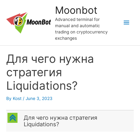
Skip
Moonbot
to
content
Advanced terminal for
Main
manual and automatic
trading on cryptocurrency
Men
exchanges
Для чего нужна
стратегия
Liquidations?
By
Kost
/
June 3, 2023
C
Для чего нужна стратегия
Liquidations?