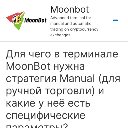
Skip
Moonbot
to
content
Advanced terminal for
Main
manual and automatic
trading on cryptocurrency
Men
exchanges
Для чего в терминале
MoonBot нужна
стратегия Manual (для
ручной торговли) и
какие у неё есть
специфические
параметры?