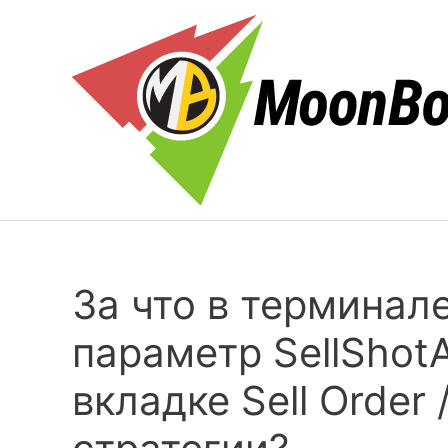
Skip
to
content
За что в терминал
параметр SellShot
вкладке Sell Order 