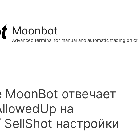
Moonbot
Advanced terminal for manual and automatic trading on 
е MoonBot отвечает
AllowedUp на
/ SellShot настройки