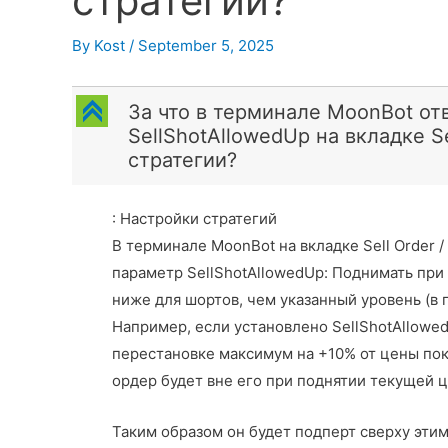
стратегии?
By
Kost
/
September 5, 2025
C
За что в терминале MoonBot от
SellShotAllowedUp на вкладке Se
стратегии?
: Настройки стратегий
В терминале MoonBot на вкладке Sell Order 
параметр SellShotAllowedUp: Поднимать при 
ниже для шортов, чем указанный уровень (в 
Например, если установлено SellShotAllowed
перестановке максимум на +10% от цены поку
ордер будет вне его при поднятии текущей 
Таким образом он будет подперт сверху этим