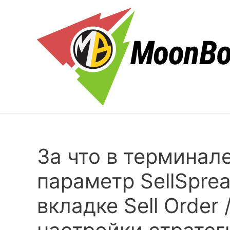
Skip
to
content
За что в терминал
параметр SellSprea
вкладке Sell Order 