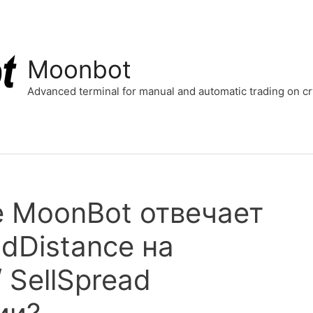
Moonbot
Advanced terminal for manual and automatic trading on 
е MoonBot отвечает
dDistance на
/ SellSpread