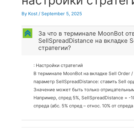
настройки стратег
By
Kost
/
September 5, 2025
C
За что в терминале MoonBot от
SellSpreadDistance на вкладке Se
стратегии?
: Настройки стратегий
В терминале MoonBot на вкладке Sell Order 
параметр SellSpreadDistance: ставить Sell о
Значение может быть только отрицательным 
Например, спред 5%, SellSpreadDistance = -10
спреда (абс. 5% спред – относ. 10% от спреда 