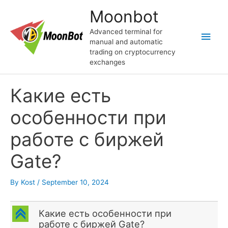
Skip
Moonbot
to
content
Advanced terminal for
Main
manual and automatic
trading on cryptocurrency
Men
exchanges
Какие есть
особенности при
работе с биржей
Gate?
By
Kost
/
September 10, 2024
C
Какие есть особенности при
работе с биржей Gate?