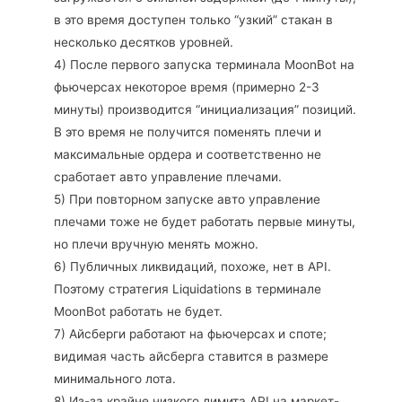
в это время доступен только “узкий” стакан в
несколько десятков уровней.
4) После первого запуска терминала MoonBot на
фьючерсах некоторое время (примерно 2-3
минуты) производится “инициализация” позиций.
В это время не получится поменять плечи и
максимальные ордера и соответственно не
сработает авто управление плечами.
5) При повторном запуске авто управление
плечами тоже не будет работать первые минуты,
но плечи вручную менять можно.
6) Публичных ликвидаций, похоже, нет в API.
Поэтому стратегия Liquidations в терминале
MoonBot работать не будет.
7) Айсберги работают на фьючерсах и споте;
видимая часть айсберга ставится в размере
минимального лота.
8) Из-за крайне низкого лимита API на маркет-