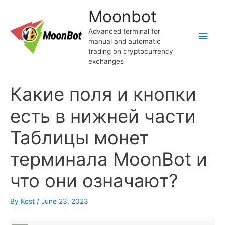
Skip
Moonbot
to
content
Advanced terminal for
Main
manual and automatic
trading on cryptocurrency
Men
exchanges
Какие поля и кнопки
есть в нижней части
Таблицы монет
терминала MoonBot и
что они означают?
By
Kost
/
June 23, 2023