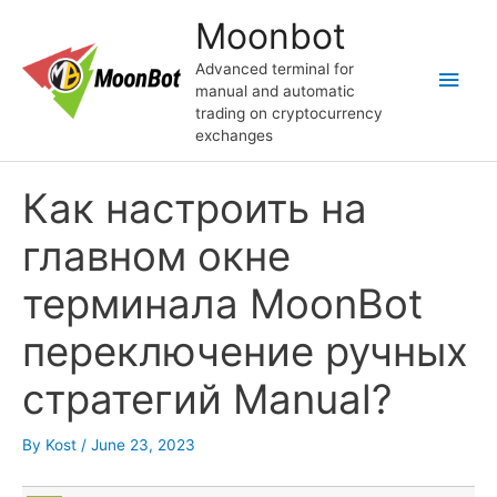
Skip
Moonbot
to
content
Advanced terminal for
Main
manual and automatic
trading on cryptocurrency
Men
exchanges
Как настроить на
главном окне
терминала MoonBot
переключение ручных
стратегий Manual?
By
Kost
/
June 23, 2023