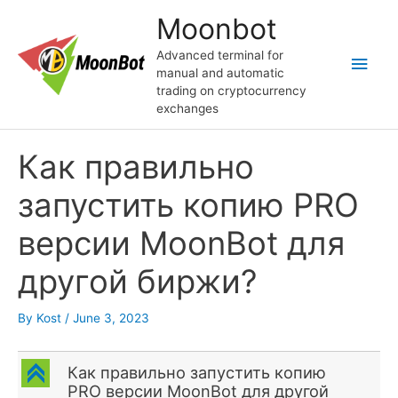
Skip
Moonbot
to
content
Advanced terminal for
Main
manual and automatic
trading on cryptocurrency
Men
exchanges
Как правильно
запустить копию PRO
версии MoonBot для
другой биржи?
By
Kost
/
June 3, 2023
C
Как правильно запустить копию
PRO версии MoonBot для другой