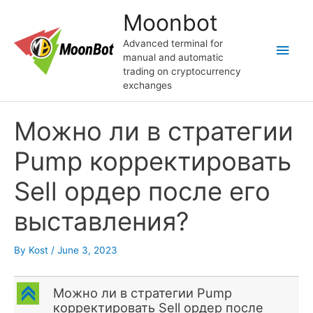
Skip
Moonbot
to
content
Advanced terminal for
Main
manual and automatic
trading on cryptocurrency
Men
exchanges
Можно ли в стратегии
Pump корректировать
Sell ордер после его
выставления?
By
Kost
/
June 3, 2023
C
Можно ли в стратегии Pump
корректировать Sell ордер после