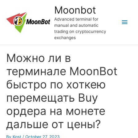
Skip
Moonbot
to
content
Advanced terminal for
Main
manual and automatic
trading on cryptocurrency
Men
exchanges
Можно ли в
терминале MoonBot
быстро по хоткею
перемещать Buy
ордера на монете
дальше от цены?
By
Kost
/
October 27, 2023