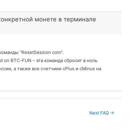
конкретной монете в терминале
оманды “ResetSession coin”.
ed on BTC-FUN – эта команда сбросит в ноль
сии, а также все счетчики cPlus и сMinus на
Next FAQ
→