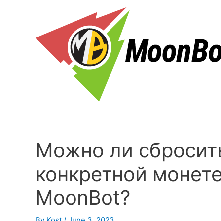
Skip
to
content
Можно ли сбросит
конкретной монете
MoonBot?
By
Kost
/
June 3, 2023