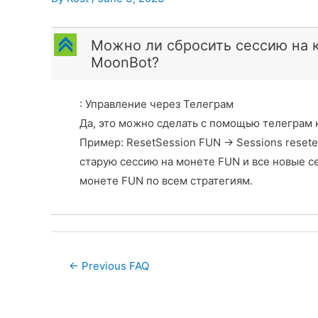
C
Можно ли сбросить сессию на 
MoonBot?
: Управление через Телеграм
Да, это можно сделать с помощью телеграм к
Пример: ResetSession FUN -> Sessions reset
старую сессию на монете FUN и все новые сес
монете FUN по вcем стратегиям.
Post
←
Previous FAQ
navigation