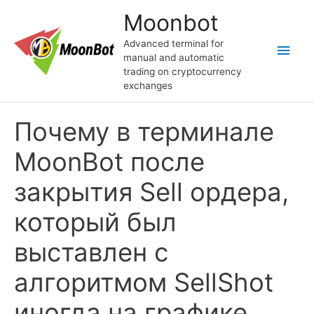
Skip
Moonbot
to
content
Advanced terminal for
Main
manual and automatic
trading on cryptocurrency
Men
exchanges
Почему в терминале
MoonBot после
закрытия Sell ордера,
который был
выставлен с
алгоритмом SellShot
иногда на графике