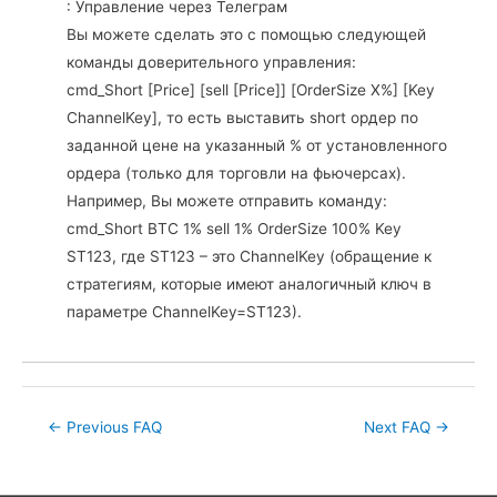
: Управление через Телеграм
Вы можете сделать это с помощью следующей
команды доверительного управления:
cmd_Short [Price] [sell [Price]] [OrderSize X%] [Key
ChannelKey], то есть выставить short ордер по
заданной цене на указанный % от установленного
ордера (только для торговли на фьючерсах).
Например, Вы можете отправить команду:
cmd_Short BTC 1% sell 1% OrderSize 100% Key
ST123, где ST123 – это ChannelKey (обращение к
стратегиям, которые имеют аналогичный ключ в
параметре ChannelKey=ST123).
Post
←
Previous FAQ
Next FAQ
→
navigation