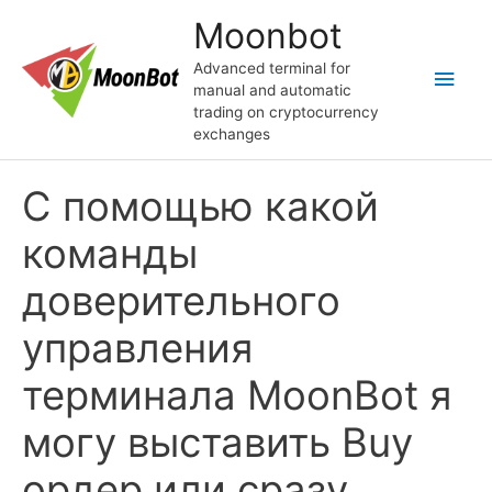
Skip
Moonbot
to
content
Advanced terminal for
Main
manual and automatic
trading on cryptocurrency
Men
exchanges
С помощью какой
команды
доверительного
управления
терминала MoonBot я
могу выставить Buy
ордер или сразу