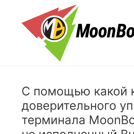
Skip
to
content
С помощью какой 
доверительного у
терминала MoonBo