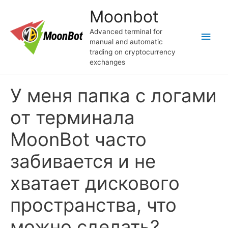
Skip
Moonbot
to
content
Advanced terminal for
Main
manual and automatic
trading on cryptocurrency
Men
exchanges
У меня папка с логами
от терминала
MoonBot часто
забивается и не
хватает дискового
пространства, что
можно сделать?