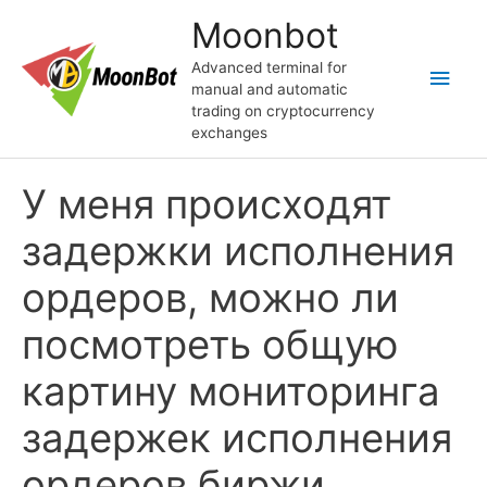
Skip
Moonbot
to
content
Advanced terminal for
Main
manual and automatic
trading on cryptocurrency
Men
exchanges
У меня происходят
задержки исполнения
ордеров, можно ли
посмотреть общую
картину мониторинга
задержек исполнения
ордеров биржи