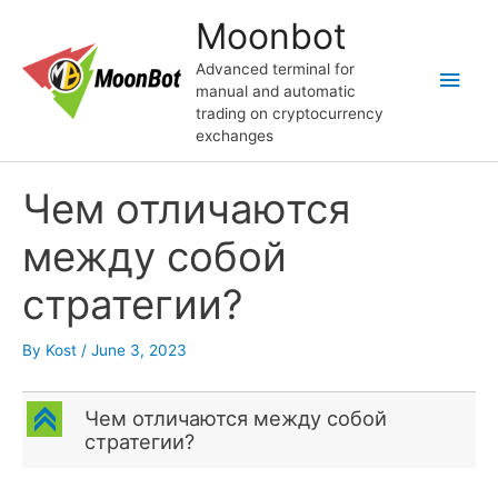
Skip
Moonbot
to
content
Advanced terminal for
Main
manual and automatic
trading on cryptocurrency
Men
exchanges
Чем отличаются
между собой
стратегии?
By
Kost
/
June 3, 2023
C
Чем отличаются между собой
стратегии?