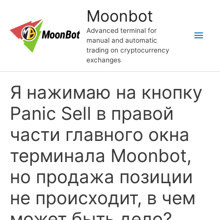
Skip
Moonbot
to
content
Advanced terminal for
Main
manual and automatic
trading on cryptocurrency
Men
exchanges
Я нажимаю на кнопку
Panic Sell в правой
части главного окна
терминала Moonbot,
но продажа позиции
не происходит, в чем
может быть дело?