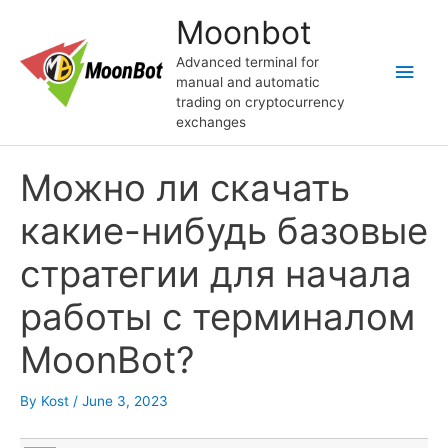
Skip
Moonbot
to
content
Advanced terminal for
Main
manual and automatic
trading on cryptocurrency
Men
exchanges
Можно ли скачать
какие-нибудь базовые
стратегии для начала
работы с терминалом
MoonBot?
By
Kost
/
June 3, 2023